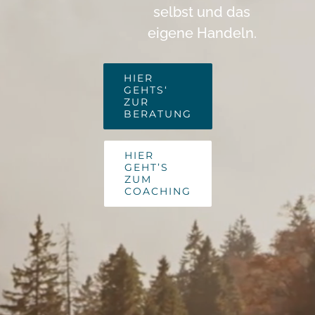
selbst und das
eigene Handeln.
HIER
GEHTS‘
ZUR
BERATUNG
HIER
GEHT’S
ZUM
COACHING